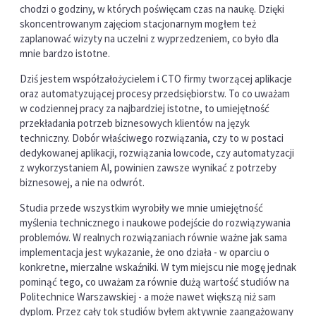
chodzi o godziny, w których poświęcam czas na naukę. Dzięki
skoncentrowanym zajęciom stacjonarnym mogłem też
zaplanować wizyty na uczelni z wyprzedzeniem, co było dla
mnie bardzo istotne.
Dziś jestem współzałożycielem i CTO firmy tworzącej aplikacje
oraz automatyzującej procesy przedsiębiorstw. To co uważam
w codziennej pracy za najbardziej istotne, to umiejętność
przekładania potrzeb biznesowych klientów na język
techniczny. Dobór właściwego rozwiązania, czy to w postaci
dedykowanej aplikacji, rozwiązania lowcode, czy automatyzacji
z wykorzystaniem AI, powinien zawsze wynikać z potrzeby
biznesowej, a nie na odwrót.
Studia przede wszystkim wyrobiły we mnie umiejętność
myślenia technicznego i naukowe podejście do rozwiązywania
problemów. W realnych rozwiązaniach równie ważne jak sama
implementacja jest wykazanie, że ono działa - w oparciu o
konkretne, mierzalne wskaźniki. W tym miejscu nie mogę jednak
pominąć tego, co uważam za równie dużą wartość studiów na
Politechnice Warszawskiej - a może nawet większą niż sam
dyplom. Przez cały tok studiów byłem aktywnie zaangażowany