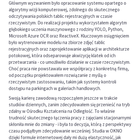
Głównym wyzwaniem było opracowanie systemu opartego o
algorytmy wizji komputerowej, zdolnego do skutecznego
odczytywania polskich tablic rejestracyjnych w czasie
rzeczywistym. Do realizacji projektu wykorzystałem algorytm
głębokiego uczenia maszynowego z rodziny YOLO, Python,
Microsoft Azure OCR oraz ReactiveX. Kluczowym osiągnięciem
było wytrenowanie modelu na zbiorze zdjęć tablic
rejestracyjnych oraz zaprojektowanie aplikacji w architekturze
potokowej, która odseparowuje akwizycję klatek od ich
przetwarzania - co umożliwiło działanie w czasie rzeczywistym.
Choć praca nie powstawała we współpracy z konkretną firmą,
od początku projektowałem rozwiązanie z myślą o
rzeczywistym zastosowaniu, takim jak systemy kontroli
dostępu na parkingach w galeriach handlowych.
Swoją karierę zawodową rozpocząłem jeszcze w trakcie
studiów dziennych, zanim zdecydowałem się przenieść na tryb
zdalny w Ośrodku Kształcenia na Odległość. To właśnie
trudność skutecznego łączenia pracy z zajęciami stacjonarnymi
skłoniła mnie do zmiany - i była to decyzja, którą z perspektywy
czasu podjąłbym zdecydowanie wcześniej. Studia w OKNO
dzięki formule internetowej dały mi dużą elastyczność, jak