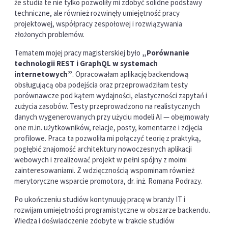
że studia te nie tylko pozwoliły mi zdobyć solidne podstawy
techniczne, ale również rozwinęły umiejętność pracy
projektowej, współpracy zespołowej i rozwiązywania
złożonych problemów.
Tematem mojej pracy magisterskiej było
„Porównanie
technologii REST i GraphQL w systemach
internetowych”
. Opracowałam aplikację backendową
obsługującą oba podejścia oraz przeprowadziłam testy
porównawcze pod kątem wydajności, elastyczności zapytań i
zużycia zasobów. Testy przeprowadzono na realistycznych
danych wygenerowanych przy użyciu modeli AI — obejmowały
one m.in. użytkowników, relacje, posty, komentarze i zdjęcia
profilowe. Praca ta pozwoliła mi połączyć teorię z praktyką,
pogłębić znajomość architektury nowoczesnych aplikacji
webowych i zrealizować projekt w pełni spójny z moimi
zainteresowaniami. Z wdzięcznością wspominam również
merytoryczne wsparcie promotora, dr. inż. Romana Podrazy.
Po ukończeniu studiów kontynuuję pracę w branży IT i
rozwijam umiejętności programistyczne w obszarze backendu.
Wiedza i doświadczenie zdobyte w trakcie studiów