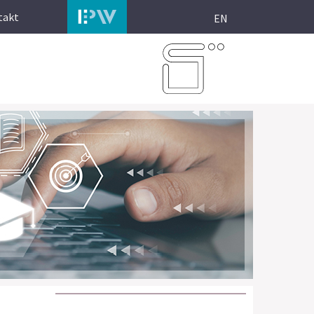
takt
EN