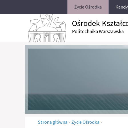
Życie Ośrodka
Kandy
Ośrodek Kształc
Politechnika Warszawska
Strona główna
Życie Ośrodka
»
»