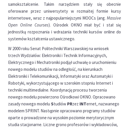
samokształcenie. Takim narzędziem stały się obecnie
oferowane przez uniwersytety w rozmaitej formie kursy
internetowe, wraz z najpopularniejszymi MOOCs (ang.
Massive
Open Online Courses
). Ośrodek OKNO miał być i stał się
jednostką rozpoznania i wdrażania techniki kursów online do
systemów kształcenia ustawicznego.
W 2000 roku Senat Politechniki Warszawskiej na wniosek
trzech Wydziałów: Elektroniki i Technik Informacyjnych,
Elektrycznego i Mechatroniki podjął uchwałę o uruchomieniu
nowego modelu studiów na odległość, na kierunkach
Elektroniki i Telekomunikacji, Informatyki oraz Automatyki i
Robotyki, wykorzystującego w szerokim stopniu Internet i
techniki multimedialne. Koordynację procesu tworzenia
nowego modelu powierzono Ośrodkowi OKNO. Opracowano
zasady nowego modelu
S
tudiów
PR
zez
INT
ernet, nazwanego
modelem SPRINT. Następnie opracowano programy studiów
oparte o prowadzone na wysokim poziomie merytorycznym
studia stacjonarne. Liczne grono profesorów i wykładowców,